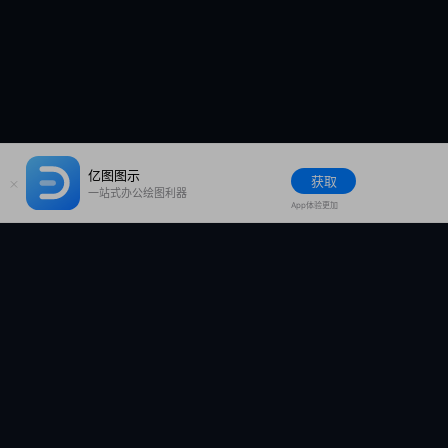
亿图图示
获取
一站式办公绘图利器
App体验更加
系列产品
软件支持
万兴脑图