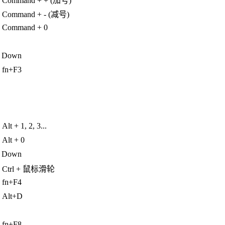
Command + + (加号)
Command + - (减号)
Command + 0
ge Down
fn+F3
Alt + 1, 2, 3...
Alt + 0
ge Down
Ctrl + 鼠标滑轮
fn+F4
Alt+D
fn+F8