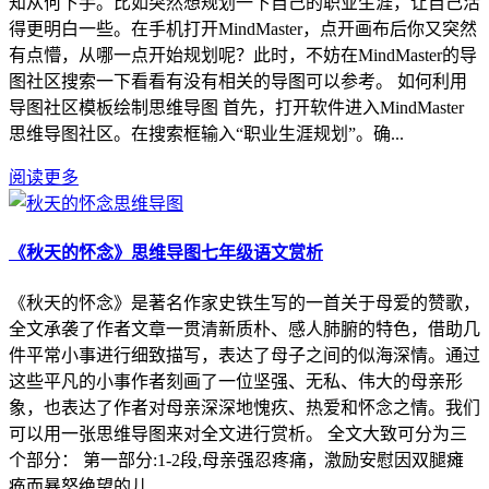
知从何下手。比如突然想规划一下自己的职业生涯，让自己活
得更明白一些。在手机打开MindMaster，点开画布后你又突然
有点懵，从哪一点开始规划呢？此时，不妨在MindMaster的导
图社区搜索一下看看有没有相关的导图可以参考。 如何利用
导图社区模板绘制思维导图 首先，打开软件进入MindMaster
思维导图社区。在搜索框输入“职业生涯规划”。确...
阅读更多
《秋天的怀念》思维导图七年级语文赏析
《秋天的怀念》是著名作家史铁生写的一首关于母爱的赞歌，
全文承袭了作者文章一贯清新质朴、感人肺腑的特色，借助几
件平常小事进行细致描写，表达了母子之间的似海深情。通过
这些平凡的小事作者刻画了一位坚强、无私、伟大的母亲形
象，也表达了作者对母亲深深地愧疚、热爱和怀念之情。我们
可以用一张思维导图来对全文进行赏析。 全文大致可分为三
个部分： 第一部分:1-2段,母亲强忍疼痛，激励安慰因双腿瘫
痪而暴怒绝望的儿...