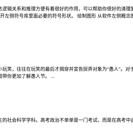
达逻辑关系和推理方便有着很好的作用，可以帮助你很好的清理
打开左侧符号库里面必要的符号形状。 绘制图形 从软件左侧概
玩笑，往往在玩笑的最后才揭穿并宣告捉弄对象为“愚人”。对于
你更加了解愚人节。 ...
主的社会科学学科。高考政治不单单是一门考试，而是在高考中