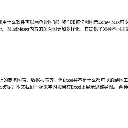
么软件可以画鱼骨图呢？我们知道亿图图示Edraw Max可以绘
图图示相比，MindMaster内置的鱼骨图更加多样化，它提供了30种不
大上的商务图表、数据报表等。但Excel并不是什么都可以的绘
？本文我们一起来学习如何在Excel里展示思维导图。 两种方