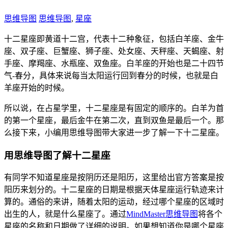
思维导图
思维导图
,
星座
十二星座即黄道十二宫，代表十二种象征，包括白羊座、金牛
座、双子座、巨蟹座、狮子座、处女座、天秤座、天蝎座、射
手座、摩羯座、水瓶座、双鱼座。白羊座的开始也是二十四节
气-春分，具体来说每当太阳运行回到春分的时候，也就是白
羊座开始的时候。
所以说，在占星学里，十二星座是有固定的顺序的。白羊为首
的第一个星座，最后金牛在第二次，直到双鱼是最后一个。那
么接下来，小编用思维导图带大家进一步了解一下十二星座。
用思维导图了解十二星座
有同学不知道星座是按阴历还是阳历，这里给出官方答案是按
阳历来划分的。十二星座的日期是根据天体星座运行轨迹来计
算的。通俗的来讲，随着太阳的运动，经过哪个星座的区域时
出生的人，就是什么星座了。通过
MindMaster思维导图
将各个
星座的名称和日期做了详细的说明。如果想知道你是哪个星座