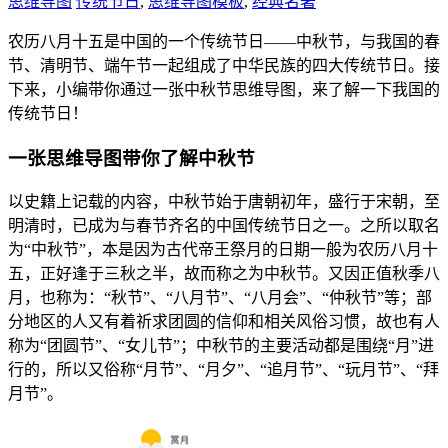
思维导图
传统节日
,
思维导图模板
,
经典名著
农历八月十五是中国的一个传统节日——中秋节，与我国的春
节、清明节、端午节一起组成了中华民族的四大传统节日。接
下来，小编带你通过一张中秋节思维导图，来了解一下我国的
传统节日！
一张思维导图带你了解中秋节
以史籍上记载的内容，中秋节始于唐朝初年，盛行于宋朝，至
明清时，已成为与春节齐名的中国传统节日之一。之所以取名
为“中秋节”，本是因为古代帝王祭月的日期一般为农历八月十
五，正好逢于三秋之半，故而称之为中秋节。又因正值秋季八
月，也称为：“秋节”、“八月节”、“八月会”、“仲秋节”等；部
分地区的人又有着祈求团圆的信仰和相关风俗习惯，故也有人
称为“团圆节”、“女儿节”；中秋节的主要活动都是围绕“月”进
行的，所以又俗称“月节”、“月夕”、“追月节”、“玩月节”、“拜
月节”。