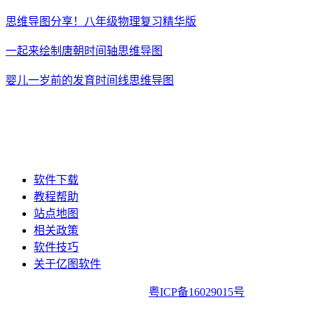
思维导图分享！八年级物理复习精华版
一起来绘制唐朝时间轴思维导图
婴儿一岁前的发育时间线思维导图
软件下载
教程帮助
站点地图
相关政策
软件技巧
关于亿图软件
亿图软件版权所有2014-2022|
粤ICP备16029015号