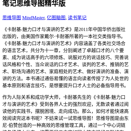
笔记思维导图精华版
思维导图
MindMaster
,
亿图脑图
,
读书笔记
《卡耐基-魅力口才与演讲的艺术》是2011年中国华侨出版社
出版的，由美国作家戴尔·卡耐基所著的一本社交类指导书。
《卡耐基-魅力口才与演讲的艺术》内容涵盖了各类社交场合
的语言艺术，共分为十一章，分别阐述了卓越口才的八个要
素、成为说话高手的六项修炼、说服对方的说话技巧、完善说
话风格和个性、当众说话的口才艺术、谈判的艺术、推销的艺
术、职场沟通的艺术、家庭相处的艺术、做好演讲的准备、演
讲的方法。本书通过通俗易懂的语言向读者传授了为人处世的
基本原则和语言技巧，是想要提升口才人士的必备指导用书。
作为人际关系和成功学大师，卡耐基先生的《卡耐基-魅力口
才与演讲的艺术》受到各界人士的强烈欢迎，无数读者通过阅
读他的实践书，摆脱困境、走向成功。那么，如何才能快速高
效阅读完这本书呢？不妨来试一试思维导图！思维导图是由东
尼·伯赞创造的一种高效的思维管理工具，通过一个中心词链