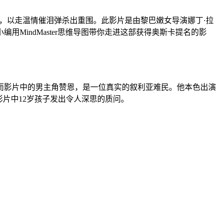
马，以走温情催泪弹杀出重围。此影片是由黎巴嫩女导演娜丁·拉
MindMaster思维导图带你走进这部获得奥斯卡提名的影
而影片中的男主角赞恩，是一位真实的叙利亚难民。他本色出演
片中12岁孩子发出令人深思的质问。