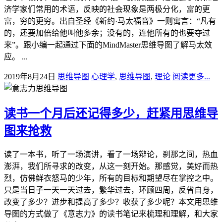
济学家们常用的术语，反映的社会现象是两极分化，富的更
富，穷的更穷。出自圣经《新约·马太福音》一则寓言：“凡有
的，还要加倍给他叫他多余；没有的，连他所有的也要夺过
来”。跟小编一起通过下面的MindMaster思维导图了解马太效
应。 ...
2019年8月24日
思维导图
心理学
,
思维导图
,
理论
阅读更多...
读书一个月后还记得多少，赶紧用思维导
图来抢救
读了一本书，听了一场演讲，看了一场辩论，刹那之间，热血
澎湃，我们所寻求的改变，从这一刻开始。那感觉，美好而热
烈，仿佛鲜衣怒马的少年，所有的目标和期望尽在掌控之中。
只是当日子一天一天过去，繁华过去，环顾四周，反省自身，
改变了多少？进步和提高了多少？收获了多少呢？本文用思维
导图的方式做了《意志力》的读书笔记来梳理和理解，和大家